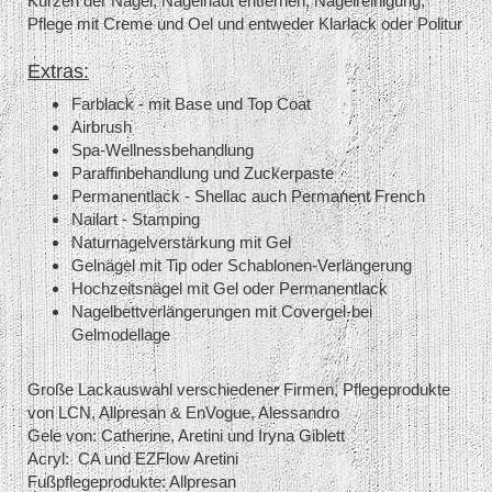
Kürzen der Nägel, Nagelhaut entfernen, Nagelreinigung,
Pflege mit Creme und Oel und entweder Klarlack oder Politur
Extras:
Farblack - mit Base und Top Coat
Airbrush
Spa-Wellnessbehandlung
Paraffinbehandlung und Zuckerpaste
Permanentlack - Shellac auch Permanent French
Nailart - Stamping
Naturnagelverstärkung mit Gel
Gelnägel mit Tip oder Schablonen-Verlängerung
Hochzeitsnägel mit Gel oder Permanentlack
Nagelbettverlängerungen mit Covergel-bei
Gelmodellage
Große Lackauswahl verschiedener Firmen, Pflegeprodukte
von LCN, Allpresan & EnVogue, Alessandro
Gele von: Catherine, Aretini und Iryna Giblett
Acryl: CA und EZFlow Aretini
Fußpflegeprodukte: Allpresan